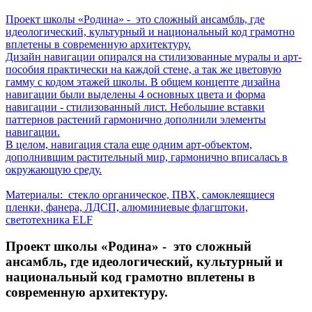
Проект школы «Родина» - это сложный ансамбль, где
идеологический, культурный и национальный код грамотно
вплетены в современную архитектуру.
Дизайн навигации опирался на стилизованные муралы и арт-
пособия практически на каждой стене, а так же цветовую
гамму с кодом этажей школы. В общем концепте дизайна
навигации были выделены 4 основных цвета и форма
навигации - стилизованный лист. Небольшие вставки
паттернов растений гармонично дополнили элементы
навигации.
В целом, навигация стала еще одним арт-объектом,
дополнившим растительный мир, гармонично вписалась в
окружающую среду.
Материалы: стекло органическое, ПВХ, самоклеящиеся
пленки, фанера, ЛДСП, алюминиевые флагштоки,
светотехника ELF
Проект школы «Родина» - это сложный
ансамбль, где идеологический, культурный и
национальный код грамотно вплетены в
современную архитектуру.