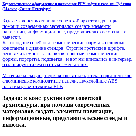
Художественное оформление и навигация РГУ нефти и газа им. Губкина
(Москва, Санкт-Петербург)
Задача: в конструктивизме советской архитектуры, при
помощи современных материалов создать элементы
навигации, информационные, представительские стенды и
вывески.
Благородное серебро и геометрические формы - основные
константы в дизайне стендов. Строгие гротески в шрифте,
легкая читаемость заголовков, простые геометрические
формы, портреты, подсветка - и вот мы вписались в интерьер,
балансируя стилем на стыке смены эпох.
Материалы: латунь, нержавеющая сталь, стекло органическое,
алюминиевые композитные панели, двухслойные ABS
пластики, светотехника ELF.
Задача: в конструктивизме советской
архитектуры, при помощи современных
материалов создать элементы навигации,
информационные, представительские стенды и
вывески.