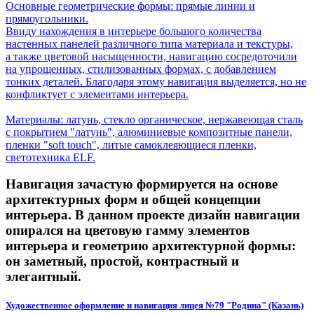
Основные геометрические формы: прямые линии и
прямоугольники.
Ввиду нахождения в интерьере большого количества
настенных панелей различного типа материала и текстуры,
а также цветовой насыщенности, навигацию сосредоточили
на упрощенных, стилизованных формах, с добавлением
тонких деталей. Благодаря этому навигация выделяется, но не
конфликтует с элементами интерьера.
Материалы: латунь, стекло органическое, нержавеющая сталь
с покрытием "латунь", алюминиевые композитные панели,
пленки "soft touch", литые самоклеяющиеся пленки,
светотехника ELF.
Навигация зачастую формируется на основе
архитектурных форм и общей концепции
интерьера. В данном проекте дизайн навигации
опирался на цветовую гамму элементов
интерьера и геометрию архитектурной формы:
он заметный, простой, контрастный и
элегантный.
Художественное оформление и навигация лицея №79 "Родина" (Казань)