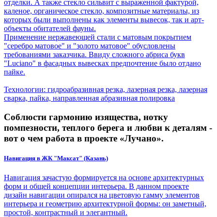
отделки. А также стекло сильвит с выраженной фактурой,
каленое, органическое стекло, композитные материалы, из
которых были выполнены как элементы вывесок, так и арт-
объекты обитателей фауны.
Применение нержавеющей стали с матовым покрытием
"серебро матовое" и "золото матовое" обусловлены
требованиями заказчика. Ввиду сложного абриса букв
"Luciano" в фасадных вывесках предпочтение было отдано
пайке.
Технологии: гидроабразивная резка, лазерная резка, лазерная
сварка, пайка, направленная абразивная полировка
Соблюсти гармонию изящества, нотку
помпезности, теплого берега и любви к деталям -
вот о чем работа в проекте «Лучано».
Навигация в ЖК "Максат" (Казань)
Навигация зачастую формируется на основе архитектурных
форм и общей концепции интерьера. В данном проекте
дизайн навигации опирался на цветовую гамму элементов
интерьера и геометрию архитектурной формы: он заметный,
простой, контрастный и элегантный.