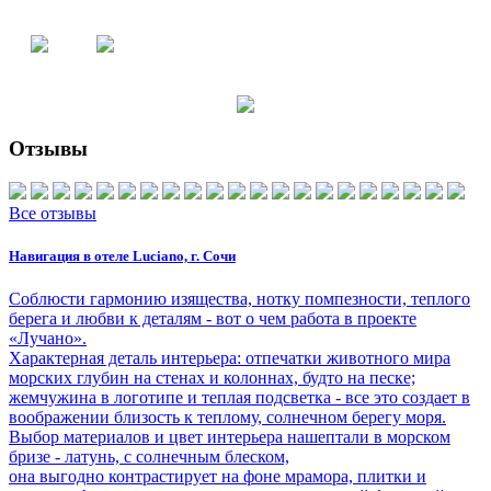
Отзывы
Все отзывы
Навигация в отеле Luciano, г. Сочи
Соблюсти гармонию изящества, нотку помпезности, теплого
берега и любви к деталям - вот о чем работа в проекте
«Лучано».
Характерная деталь интерьера: отпечатки животного мира
морских глубин на стенах и колоннах, будто на песке;
жемчужина в логотипе и теплая подсветка - все это создает в
воображении близость к теплому, солнечном берегу моря.
Выбор материалов и цвет интерьера нашептали в морском
бризе - латунь, с солнечным блеском,
она выгодно контрастирует на фоне мрамора, плитки и