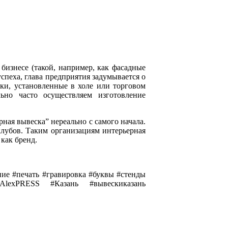
бизнесе (такой, например, как фасадные
успеха, глава предприятия задумывается о
ки, установленные в холе или торговом
ьно часто осуществляем изготовление
рная вывеска” нереально с самого начала.
клубов. Таким организациям интерьерная
как бренд.
ие #печать #гравировка #буквы #стенды
AlexPRESS #Казань #вывескиказань