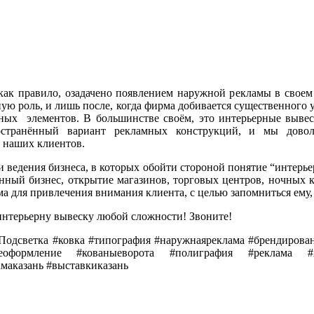
ак правило, озадачено появлением наружной рекламы в своем 
ную роль, и лишь после, когда фирма добивается существенного 
ных элементов. В большинстве своём, это интерьерные вывес
остранённый вариант рекламных конструкций, и мы довол
 наших клиентов.
и ведения бизнеса, в которых обойти стороной понятие “интерье
нный бизнес, открытие магазинов, торговых центров, ночных 
а для привлечения внимания клиента, с целью запомниться ему, 
 интерьерну вывеску любой сложности! Звоните!
Подсветка #ковка #типография #наружнаяреклама #брендирован
ееоформление #кованыеворота #полиграфия #реклама #
маказань #выставкиказань