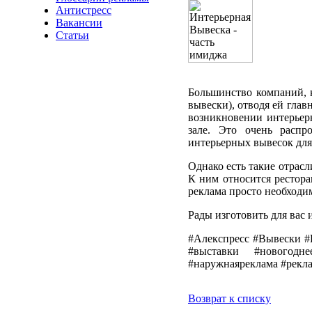
Антистресс
Вакансии
Статьи
Большинство компаний, к
вывески), отводя ей глав
возникновении интерьер
зале. Это очень распр
интерьерных вывесок для
Однако есть такие отрасл
К ним относится рестора
реклама просто необходим
Рады изготовить для вас
#Алекспресс #Вывески #
#выставки #новогодн
#наружнаяреклама #рекла
Возврат к списку