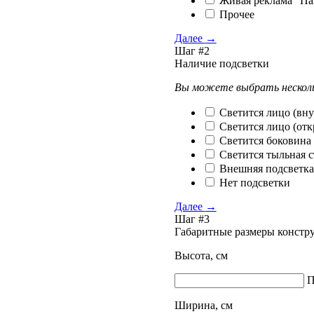
Живая реклама "Па
Прочее
Далее
→
Шаг #2
Наличие подсветки
Вы можете выбрать несколь
Светится лицо (вну
Светится лицо (от
Светится боковина
Светится тыльная с
Внешняя подсветк
Нет подсветки
Далее
→
Шаг #3
Габаритные размеры констру
Высота, см
П
Ширина, см