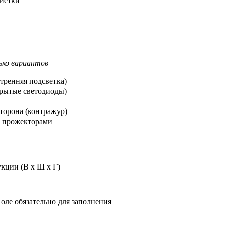
йетки"
ко вариантов
тренняя подсветка)
крытые светодиоды)
торона (контражур)
а прожекторами
кции (В х Ш х Г)
оле обязательно для заполнения