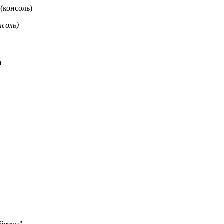
(консоль)
соль)
а