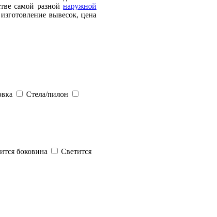
стве самой разной
наружной
 изготовление вывесок, цена
овка
Стела/пилон
ится боковина
Светится