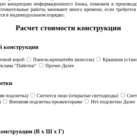
ьную концепцию информационного блока, поможем в производ
отовительные работы занимают много времени, если требуется
тся в индивидуальном порядке.
Расчет стоимости конструкции
й конструкции
товой короб
Панель-кронштейн (консоль)
Крышная устан
еклама "Пайетки"
Прочее
Далее
етки
яя подсветка)
Светится лицо (открытые светодиоды)
Свет
)
Внешняя подсветка прожекторами
Нет подсветки
Далее
онструкции (В х Ш х Г)