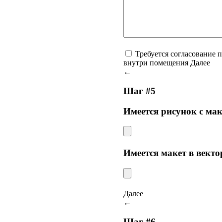
Требуется согласование п
внутри помещения
Далее
←
Шаг #5
Имеется рисунок с макет
Имеется макет в вектор
Далее
←
Шаг #6