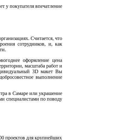
ет у покупателя впечатление
рганизациях. Считается, что
оения сотрудников, и, как
ти.
овогоднее оформление цена
ерритории, масштаба работ и
индивидуальный 3D макет Вы
 добросовестное выполнение
нтра в Самаре или украшение
ми специалистами по поводу
00 проектов для крупнейших