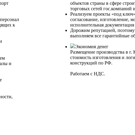
порт
объектов страны в сфере строи
торговых сетей гос.компаний и
Реализуем проекты «под ключ»
персонал
согласование, изготовление, м
дящих к
исполнительная документ
Дорожим репутацией, поэтому
выполняем все гарантийные об
и
Экономия денег
Размещение производства в г. 
стоимость изготовления и лог
уем
конструкций по РФ.
алы и
Работаем с НДС.
е
ности,