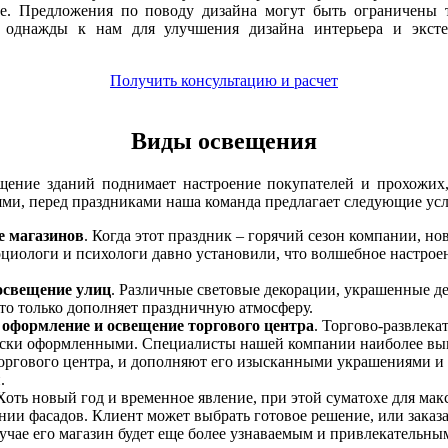
е. Предложения по поводу дизайна могут быть ограничены т
 однажды к нам для улучшения дизайна интерьера и эксте
Получить консультацию и расчет
Виды освещения
щение зданий поднимает настроение покупателей и прохожих,
ми, перед праздниками наша команда предлагает следующие усл
е магазинов
. Когда этот праздник – горячий сезон компании, н
циологи и психологи давно установили, что волшебное настроен
освещение улиц
. Различные световые декорации, украшенные де
это только дополняет праздничную атмосферу.
 оформление и освещение торгового центра
. Торгово-развлека
ски оформленными. Специалисты нашей компании наиболее вы
оргового центра, и дополняют его изысканными украшениями 
.
 Хоть новый год и временное явление, при этой суматохе для ма
нии фасадов. Клиент может выбрать готовое решение, или зака
лучае его магазин будет еще более узнаваемым и привлекательны