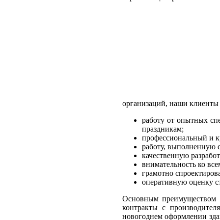
организаций, наши клиенты
работу от опытных сп
праздникам;
профессиональный и к
работу, выполненную 
качественную разработ
внимательность ко всем
грамотно спроектиро
оперативную оценку ст
Основным преимуществом
контракты с производител
новогоднем оформлении здан