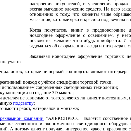
настроения покупателей, и увеличения продаж
всегда выгодное вложение средств. На него зак
отношению к тому, что клиенты чаще обраща
магазинов, которые ярко и красиво подсвечены в 
Когда покупатель видит в предновогодние 
новогоднее оформление с освещением, у него
появляется желание что-нибудь приобрести. И т
задуматься об оформлении фасада и интерьера в с
Заказывая новогоднее оформление торговых це
 получают:
ециалистов, которые не первый год подготавливают интерьеры 
реативный подход с учётом специфики торговой точки;
с использованием современных светодиодных технологий;
ку концепции и создание 3D макета;
 деталям не зависимо от того, является ли клиент постоянным, и
ванную
подсветку
;
оимости работ, материалов и монтажа;
рекламной компании
"АЛЕКСПРЕСС" является собственное п
ями качественного и экономичного светодиодного оборудован
ий. А потому клиент получает интересное, яркое и красочное с