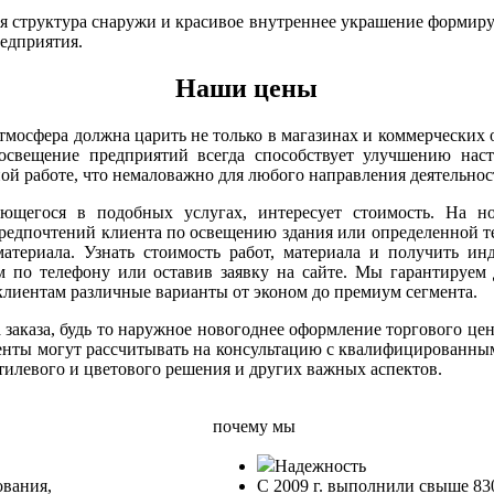
 структура снаружи и красивое внутреннее украшение формиру
едприятия.
Наши цены
тмосфера должна царить не только в магазинах и коммерческих о
освещение предприятий всегда способствует улучшению настр
ной работе, что немаловажно для любого направления деятельнос
ющегося в подобных услугах, интересует стоимость. На н
предпочтений клиента по освещению здания или определенной т
материала. Узнать стоимость работ, материала и получить 
м по телефону или оставив заявку на сайте. Мы гарантируем
клиентам различные варианты от эконом до премиум сегмента.
а заказа, будь то наружное новогоднее оформление торгового це
иенты могут рассчитывать на консультацию с квалифицированны
тилевого и цветового решения и других важных аспектов.
почему мы
Надежность
ования,
С 2009 г. выполнили свыше 83