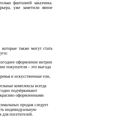
олько фантазией заказчика.
рьера, уже заметили явное
 которые также могут стать
уги:
овогоднее оформление витрин
ие покупателя – это выгода
ревья и искусственные ели,
тельные комплексы всегда
годно подчёркивают
и красиво оформленными
ксимальных продаж следует
зать индивидуальную
м для посетителей.