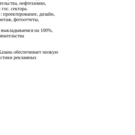
тельства, нефтехимии,
 гос. сектора.
: проектирование, дизайн,
онтаж, фотоотчеты,
ация
 выкладываемся на 100%,
язательства
Казань обеспечивает низкую
истики рекламных