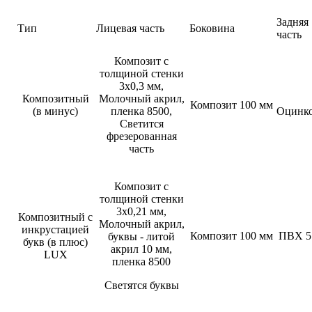
Задняя
Тип
Лицевая часть
Боковина
часть
Композит с
толщиной стенки
3х0,3 мм,
Композитный
Молочный акрил,
Композит 100 мм
(в минус)
пленка 8500,
Оцинк
Светится
фрезерованная
часть
Композит с
толщиной стенки
3х0,21 мм,
Композитный с
Молочный акрил,
инкрустацией
Композит 100 мм
ПВХ 5
буквы - литой
букв (в плюс)
акрил 10 мм,
LUX
пленка 8500
Светятся буквы