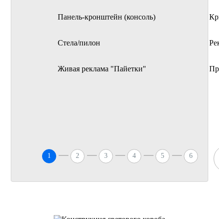
Панель-кронштейн (консоль)
Кр
Стела/пилон
Ре
Живая реклама "Пайетки"
Пр
1
2
3
4
5
6