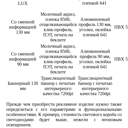
пленкой 641
LUX
Молочный акрил,
пленка 8500,
Алюминиевый
Со сменной
отщелкивающийся
профиль 130 мм,
информацией
ПВХ 5
клик-профиль,
уголки, оклейка
130 мм
ПЭТ, печать на
пленкой 641
беклите
Молочный акрил,
пленка 8500,
Алюминиевый
Со сменной
отщелкивающийся
профиль 90 мм,
информацией
ПВХ 5
клик-профиль,
уголки, оклейка
90 мм
ПЭТ, печать на
пленкой 641
беклите
Транслюцентный
Транслюцентный
Баннерный 130
баннер с печатью
баннер с печатью
мм
интерьерного
интерьерного
качества 720dpi
качества 720dpi
Прежде чем приобрести рекламное изделие нужно также
определиться с его параметрами и функциональными
особенностями. К примеру, стоимость светового короба со
светодиодами будет выше, нежели с неоновым
освещением.