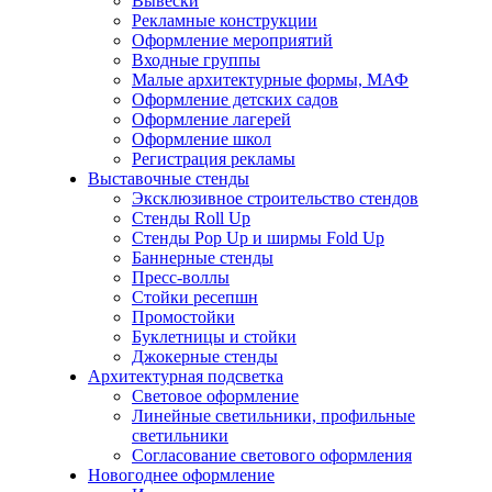
Вывески
Рекламные конструкции
Оформление мероприятий
Входные группы
Малые архитектурные формы, МАФ
Оформление детских садов
Оформление лагерей
Оформление школ
Регистрация рекламы
Выставочные стенды
Эксклюзивное строительство стендов
Стенды Roll Up
Стенды Рор Up и ширмы Fold Up
Баннерные стенды
Пресс-воллы
Стойки ресепшн
Промостойки
Буклетницы и стойки
Джокерные стенды
Архитектурная подсветка
Световое оформление
Линейные светильники, профильные
светильники
Согласование светового оформления
Новогоднее оформление