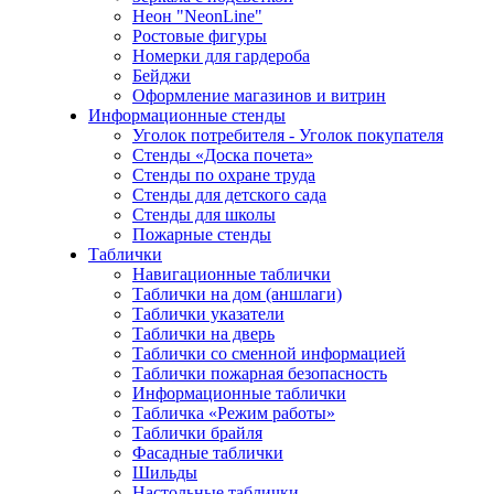
Неон "NeonLine"
Ростовые фигуры
Номерки для гардероба
Бейджи
Оформление магазинов и витрин
Информационные стенды
Уголок потребителя - Уголок покупателя
Стенды «Доска почета»
Стенды по охране труда
Стенды для детского сада
Стенды для школы
Пожарные стенды
Таблички
Навигационные таблички
Таблички на дом (аншлаги)
Таблички указатели
Таблички на дверь
Таблички со сменной информацией
Таблички пожарная безопасность
Информационные таблички
Табличка «Режим работы»
Таблички брайля
Фасадные таблички
Шильды
Настольные таблички