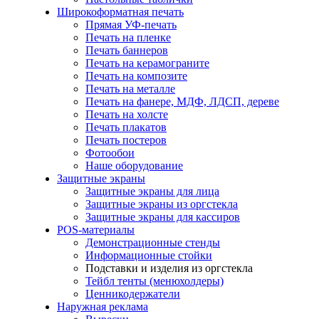
Широкоформатная печать
Прямая УФ-печать
Печать на пленке
Печать баннеров
Печать на керамограните
Печать на композите
Печать на металле
Печать на фанере, МДФ, ЛДСП, дереве
Печать на холсте
Печать плакатов
Печать постеров
Фотообои
Наше оборудование
Защитные экраны
Защитные экраны для лица
Защитные экраны из оргстекла
Защитные экраны для кассиров
POS-материалы
Демонстрационные стенды
Информационные стойки
Подставки и изделия из оргстекла
Тейбл тенты (менюхолдеры)
Ценникодержатели
Наружная реклама