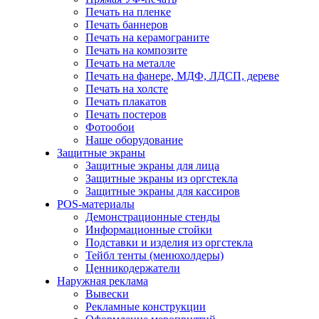
Печать на пленке
Печать баннеров
Печать на керамограните
Печать на композите
Печать на металле
Печать на фанере, МДФ, ЛДСП, дереве
Печать на холсте
Печать плакатов
Печать постеров
Фотообои
Наше оборудование
Защитные экраны
Защитные экраны для лица
Защитные экраны из оргстекла
Защитные экраны для кассиров
POS-материалы
Демонстрационные стенды
Информационные стойки
Подставки и изделия из оргстекла
Тейбл тенты (менюхолдеры)
Ценникодержатели
Наружная реклама
Вывески
Рекламные конструкции