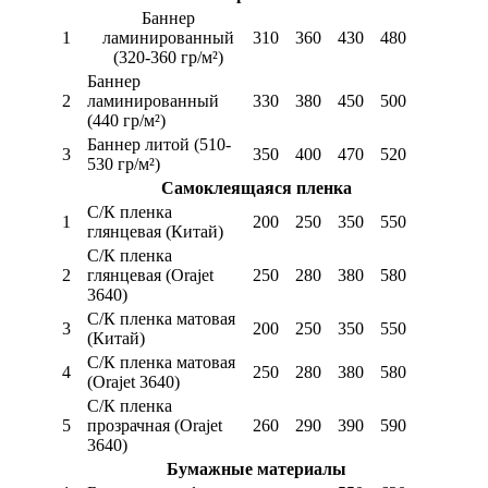
Баннер
1
ламинированный
310
360
430
480
(320-360 гр/м²)
Баннер
2
ламинированный
330
380
450
500
(440 гр/м²)
Баннер литой (510-
3
350
400
470
520
530 гр/м²)
Самоклеящаяся пленка
С/К пленка
1
200
250
350
550
глянцевая (Китай)
С/К пленка
2
глянцевая (Orajet
250
280
380
580
3640)
С/К пленка матовая
3
200
250
350
550
(Китай)
С/К пленка матовая
4
250
280
380
580
(Orajet 3640)
С/К пленка
5
прозрачная (Orajet
260
290
390
590
3640)
Бумажные материалы