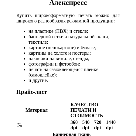
Алекспресс
Купить широкоформатную печать можно для
широкого разнообразия рекламной продукции:
на пластике (ПВХ) и стекле;
баннерной сетке и натуральной ткани,
текстиле;
картоне (пенокартоне) и бумаге;
картины на холсте и постеры;
наклейки на виниле, стенды;
фотографии и фотообои;
печать на самоклеющейся пленке
(самоклейке);
и другие.
Прайс-лист
КАЧЕСТВО
Материал
ПЕЧАТИ И
СТОИМОСТЬ
360
540
720
1440
№
dpi
dpi
dpi
dpi
Баннерная ткань