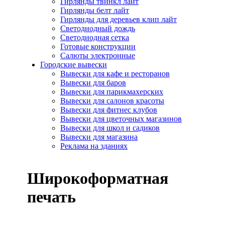
Гирлянды твинкл лайт
Гирлянды белт лайт
Гирлянды для деревьев клип лайт
Светодиодный дождь
Светодиодная сетка
Готовые конструкции
Салюты электронные
Городские вывески
Вывески для кафе и ресторанов
Вывески для баров
Вывески для парикмахерских
Вывески для салонов красоты
Вывески для фитнес клубов
Вывески для цветочных магазинов
Вывески для школ и садиков
Вывески для магазина
Реклама на зданиях
Широкоформатная
печать