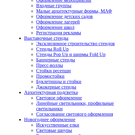
Оформление мероприятий
Входные группы
Малые архитектурные формы, МАФ
Оформление детских садов
Оформление лагерей
Оформление школ
Регистрация рекламы
Выставочные стенды
Эксклюзивное строительство стендов
Стенды Roll Up
Стенды Рор Up и ширмы Fold Up
Баннерные стенды
Пресс-воллы
Стойки ресепшн
Промостойки
Буклетницы и стойки
Джокерные стенды
Архитектурная подсветка
Световое оформление
Линейные светильники, профильные
светильники
Согласование светового оформления
Новогоднее оформление
Искусcтвенные елки
Световые шнуры