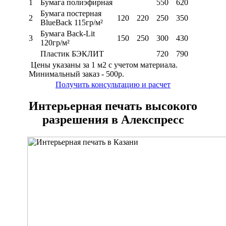
1
Бумага полиэфирная
550
620
Бумага постерная
2
120
220
250
350
BlueBack 115гр/м²
Бумага Back-Lit
3
150
250
300
430
120гр/м²
Пластик БЭКЛИТ
720
790
Цены указаны за 1 м2 с учетом материала.
Минимальный заказ - 500р.
Получить консультацию и расчет
Интерьерная печать высокого
разрешения в Алекспресс