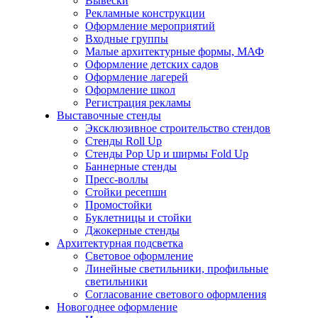
Вывески
Рекламные конструкции
Оформление мероприятий
Входные группы
Малые архитектурные формы, МАФ
Оформление детских садов
Оформление лагерей
Оформление школ
Регистрация рекламы
Выставочные стенды
Эксклюзивное строительство стендов
Стенды Roll Up
Стенды Рор Up и ширмы Fold Up
Баннерные стенды
Пресс-воллы
Стойки ресепшн
Промостойки
Буклетницы и стойки
Джокерные стенды
Архитектурная подсветка
Световое оформление
Линейные светильники, профильные
светильники
Согласование светового оформления
Новогоднее оформление