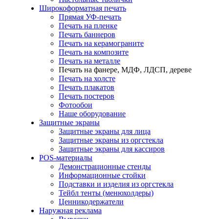
Широкоформатная печать
Прямая УФ-печать
Печать на пленке
Печать баннеров
Печать на керамограните
Печать на композите
Печать на металле
Печать на фанере, МДФ, ЛДСП, дереве
Печать на холсте
Печать плакатов
Печать постеров
Фотообои
Наше оборудование
Защитные экраны
Защитные экраны для лица
Защитные экраны из оргстекла
Защитные экраны для кассиров
POS-материалы
Демонстрационные стенды
Информационные стойки
Подставки и изделия из оргстекла
Тейбл тенты (менюхолдеры)
Ценникодержатели
Наружная реклама