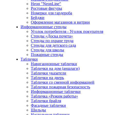
Неон "NeonLine"
Ростовые фигуры
Номерки для гардероба
Бейджи
Оформление магазинов и витрин
Информационные стенды
Уголок потребителя - Уголок покупателя
Стенды «Доска почета»
Стенды по охране труда
Стенды для детского сада
Стенды для школы
Пожарные стенды
Таблички
Навигационные таблички
Таблички на дом (аншлаги)
Таблички указатели
Таблички на дверь
Таблички со сменной информацией
Таблички пожарная безопасность
Информационные таблички
Табличка «Режим работы»
Таблички брайля
Фасадные таблички
Шильды
Настольные таблички