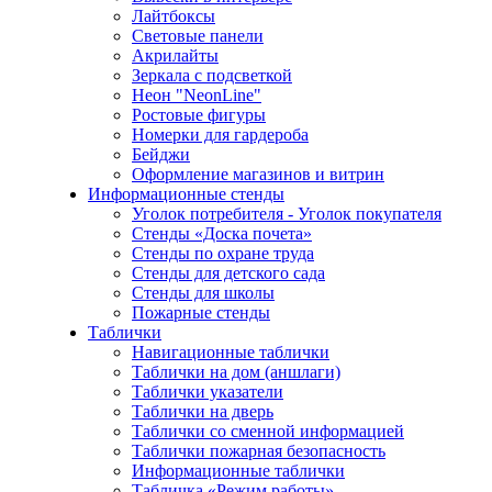
Лайтбоксы
Световые панели
Акрилайты
Зеркала с подсветкой
Неон "NeonLine"
Ростовые фигуры
Номерки для гардероба
Бейджи
Оформление магазинов и витрин
Информационные стенды
Уголок потребителя - Уголок покупателя
Стенды «Доска почета»
Стенды по охране труда
Стенды для детского сада
Стенды для школы
Пожарные стенды
Таблички
Навигационные таблички
Таблички на дом (аншлаги)
Таблички указатели
Таблички на дверь
Таблички со сменной информацией
Таблички пожарная безопасность
Информационные таблички
Табличка «Режим работы»