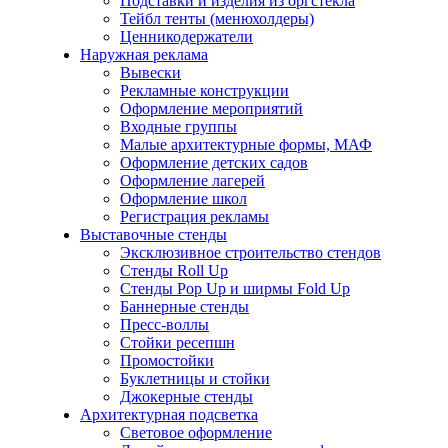
Подставки и изделия из оргстекла
Тейбл тенты (менюхолдеры)
Ценникодержатели
Наружная реклама
Вывески
Рекламные конструкции
Оформление мероприятий
Входные группы
Малые архитектурные формы, МАФ
Оформление детских садов
Оформление лагерей
Оформление школ
Регистрация рекламы
Выставочные стенды
Эксклюзивное строительство стендов
Стенды Roll Up
Стенды Рор Up и ширмы Fold Up
Баннерные стенды
Пресс-воллы
Стойки ресепшн
Промостойки
Буклетницы и стойки
Джокерные стенды
Архитектурная подсветка
Световое оформление