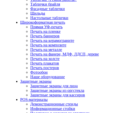
Таблички брайля
Фасадные таблички
Шильды
Настольные таблички
Широкоформатная печать
Прямая УФ-печать
Печать на пленке
Печать баннеров
Печать на керамограните
Печать на композите
Печать на металле
Печать на фанере, МДФ, ЛДСП, дереве
Печать на холсте
Печать плакатов
Печать постеров
Фотообои
Наше оборудование
Защитные экраны
Защитные экраны для лица
Защитные экраны из оргстекла
Защитные экраны для кассиров
POS-материалы
Демонстрационные стенды
Информационные стойки