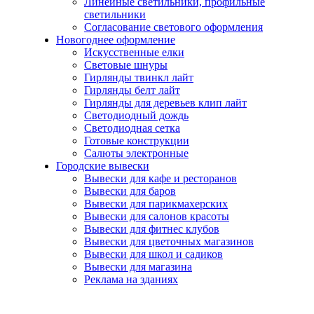
Линейные светильники, профильные
светильники
Согласование светового оформления
Новогоднее оформление
Искусcтвенные елки
Световые шнуры
Гирлянды твинкл лайт
Гирлянды белт лайт
Гирлянды для деревьев клип лайт
Светодиодный дождь
Светодиодная сетка
Готовые конструкции
Салюты электронные
Городские вывески
Вывески для кафе и ресторанов
Вывески для баров
Вывески для парикмахерских
Вывески для салонов красоты
Вывески для фитнес клубов
Вывески для цветочных магазинов
Вывески для школ и садиков
Вывески для магазина
Реклама на зданиях